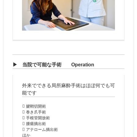
▶ 当院で可能な手術 Operation
外来でできる局所麻酔手術はほぼ何でも可
能です
 腱鞘切開術
 巻き爪手術
 手根管開放術
 腫瘍摘出術
 アテローム摘出術
ほか