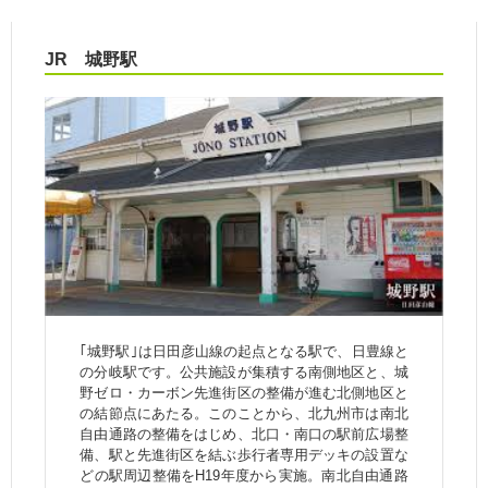
JR 城野駅
｢城野駅｣は日田彦山線の起点となる駅で、日豊線と
の分岐駅です。公共施設が集積する南側地区と、城
野ゼロ・カーボン先進街区の整備が進む北側地区と
の結節点にあたる。このことから、北九州市は南北
自由通路の整備をはじめ、北口・南口の駅前広場整
備、駅と先進街区を結ぶ歩行者専用デッキの設置な
どの駅周辺整備をH19年度から実施。南北自由通路